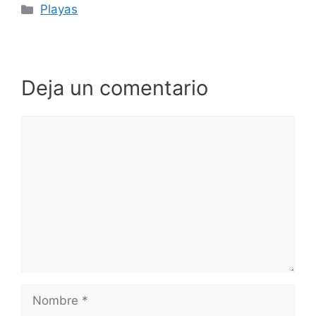
Categorías
Playas
Deja un comentario
Comentario
Nombre